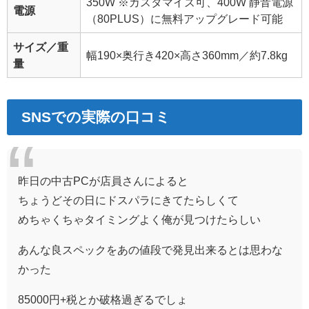
350W
※カスタマイズ可、400W 静音電源
電源
（80PLUS）に無料アップグレード可能
サイズ／重
幅190×奥行き420×高さ360mm／約7.8kg
量
SNSでの実際の口コミ
昨日の中古PCが店員さんによると
ちょうどその日にドスパラにきてたらしくて
めちゃくちゃタイミングよく俺が見つけたらしい
あんな良スペックをあの値段で発見出来るとは思わな
かった
85000円+税とか破格過ぎるでしょ