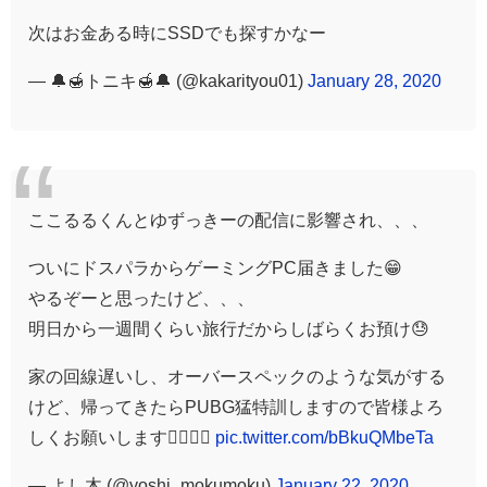
次はお金ある時にSSDでも探すかなー
— 🔔🍯トニキ🍯🔔 (@kakarityou01)
January 28, 2020
ここるるくんとゆずっきーの配信に影響され、、、
ついにドスパラからゲーミングPC届きました😁
やるぞーと思ったけど、、、
明日から一週間くらい旅行だからしばらくお預け😓
家の回線遅いし、オーバースペックのような気がする
けど、帰ってきたらPUBG猛特訓しますので皆様よろ
しくお願いします🙇‍♂️🙇‍♂️
pic.twitter.com/bBkuQMbeTa
— よし木 (@yoshi_mokumoku)
January 22, 2020