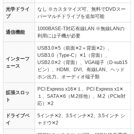
光学ドライ
なし
※カスタマイズ可、無料でDVDスー
ブ
パーマルチドライブを追加可能
1000BASE-T対応有線LAN
※無線LANの
通信機能
利用には子機が必要
USB3.0✕5（前面✕2＋背面✕2）、
USB3.0（Type-C）✕1（背面）、
インターフ
USB2.0✕2（背面）、VGA端子（D-sub15
ェース
ピン）、HDMI、DVI、有線LAN、ヘッド
ホン出力、オーディオ端子類
PCI Express x16✕１、PCI Express x1✕
拡張スロッ
１、SATA✕6（M.2排他）、M.2（PCIe対
ト
応）✕2
ドライブベ
5インチ✕2、3.5インチ✕2、3.5インチ シ
イ
ャドウ✕2