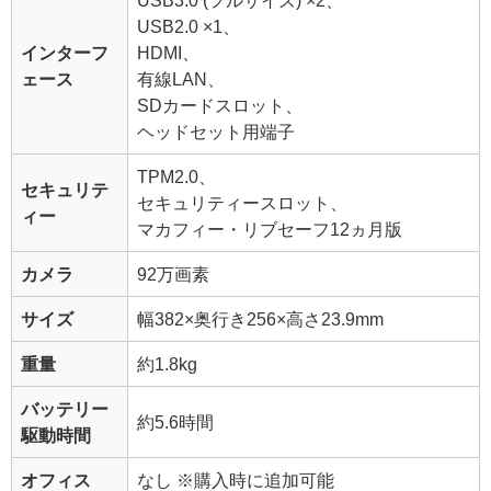
USB3.0 (フルサイズ) ×2、
USB2.0 ×1、
インターフ
HDMI、
ェース
有線LAN、
SDカードスロット、
ヘッドセット用端子
TPM2.0、
セキュリテ
セキュリティースロット、
ィー
マカフィー・リブセーフ12ヵ月版
カメラ
92万画素
サイズ
幅382×奥行き256×高さ23.9mm
重量
約1.8kg
バッテリー
約5.6時間
駆動時間
オフィス
なし ※購入時に追加可能