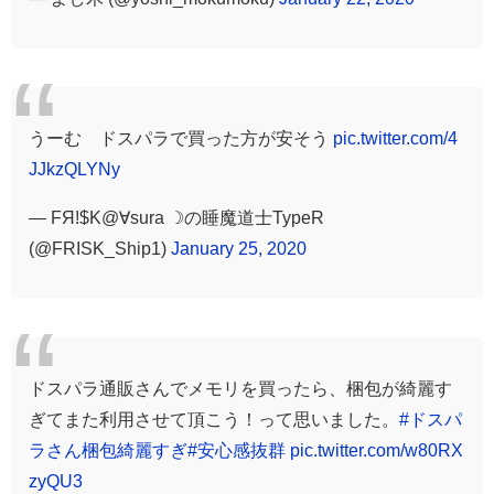
うーむ ドスパラで買った方が安そう
pic.twitter.com/4
JJkzQLYNy
— FЯ!$K@∀sura ☽の睡魔道士TypeR
(@FRISK_Ship1)
January 25, 2020
ドスパラ通販さんでメモリを買ったら、梱包が綺麗す
ぎてまた利用させて頂こう！って思いました。
#ドスパ
ラさん梱包綺麗すぎ
#安心感抜群
pic.twitter.com/w80RX
zyQU3